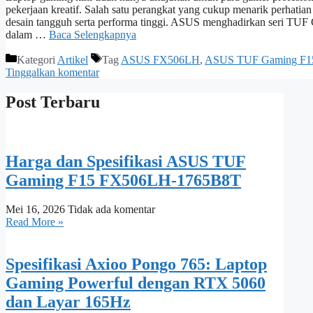
pekerjaan kreatif. Salah satu perangkat yang cukup menarik per
desain tangguh serta performa tinggi. ASUS menghadirkan seri TUF
dalam …
Baca Selengkapnya
Kategori
Artikel
Tag
ASUS FX506LH
,
ASUS TUF Gaming F1
Tinggalkan komentar
Post Terbaru
Harga dan Spesifikasi ASUS TUF
Gaming F15 FX506LH-1765B8T
Mei 16, 2026
Tidak ada komentar
Read More »
Spesifikasi Axioo Pongo 765: Laptop
Gaming Powerful dengan RTX 5060
dan Layar 165Hz