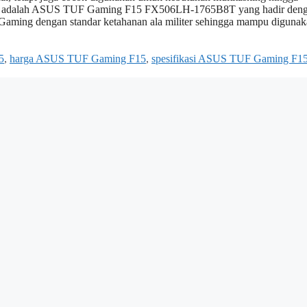
hatian adalah ASUS TUF Gaming F15 FX506LH-1765B8T yang hadir den
 Gaming dengan standar ketahanan ala militer sehingga mampu diguna
5
,
harga ASUS TUF Gaming F15
,
spesifikasi ASUS TUF Gaming F1