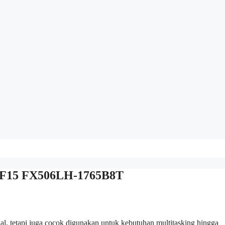
g F15 FX506LH-1765B8T
al, tetapi juga cocok digunakan untuk kebutuhan multitasking hingga