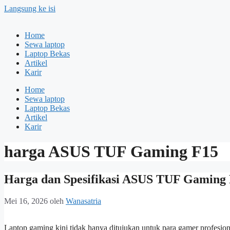
Langsung ke isi
Home
Sewa laptop
Laptop Bekas
Artikel
Karir
Home
Sewa laptop
Laptop Bekas
Artikel
Karir
harga ASUS TUF Gaming F15
Harga dan Spesifikasi ASUS TUF Gamin
Mei 16, 2026
oleh
Wanasatria
Laptop gaming kini tidak hanya ditujukan untuk para gamer profesion