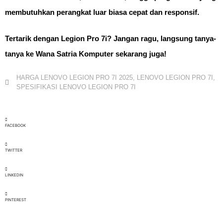
membutuhkan perangkat luar biasa cepat dan responsif.
Tertarik dengan Legion Pro 7i? Jangan ragu, langsung tanya-
tanya ke Wana Satria Komputer sekarang juga!
HARGA LENOVO LEGION PRO 7I 2025
,
LENOVO LEGION PRO 7I
,
SPESIFIKASI LENOVO LEGION PRO 7I
FACEBOOK
TWITTER
LINKEDIN
PINTEREST