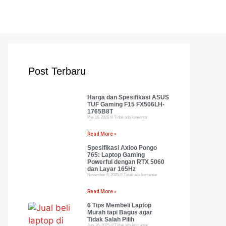
Post Terbaru
Harga dan Spesifikasi ASUS
TUF Gaming F15 FX506LH-
1765B8T
Mei 16, 2026
Tidak ada komentar
Read More »
Spesifikasi Axioo Pongo
765: Laptop Gaming
Powerful dengan RTX 5060
dan Layar 165Hz
November 6, 2025
Tidak ada komentar
Read More »
6 Tips Membeli Laptop
Murah tapi Bagus agar
Tidak Salah Pilih
Juni 26, 2025
Tidak ada komentar