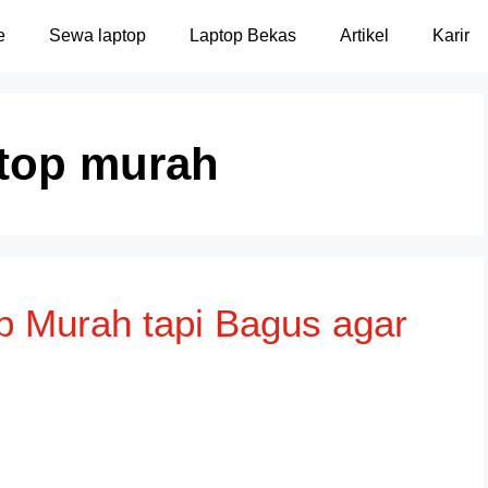
e
Sewa laptop
Laptop Bekas
Artikel
Karir
top murah
p Murah tapi Bagus agar