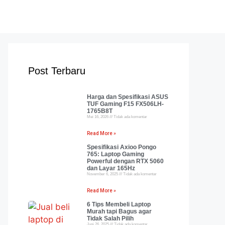
Post Terbaru
Harga dan Spesifikasi ASUS
TUF Gaming F15 FX506LH-
1765B8T
Mei 16, 2026
Tidak ada komentar
Read More »
Spesifikasi Axioo Pongo
765: Laptop Gaming
Powerful dengan RTX 5060
dan Layar 165Hz
November 6, 2025
Tidak ada komentar
Read More »
6 Tips Membeli Laptop
Murah tapi Bagus agar
Tidak Salah Pilih
Juni 26, 2025
Tidak ada komentar