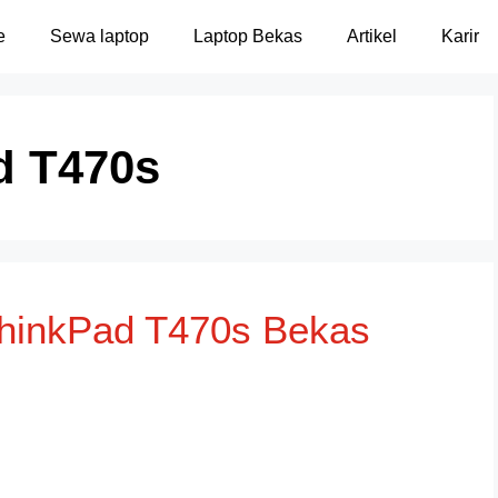
e
Sewa laptop
Laptop Bekas
Artikel
Karir
d T470s
ThinkPad T470s Bekas