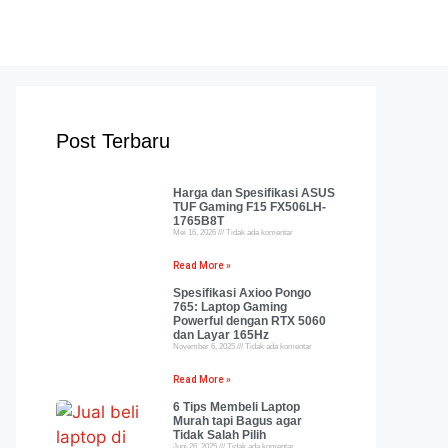
Post Terbaru
Harga dan Spesifikasi ASUS
TUF Gaming F15 FX506LH-
1765B8T
Mei 16, 2026
Tidak ada komentar
Read More »
Spesifikasi Axioo Pongo
765: Laptop Gaming
Powerful dengan RTX 5060
dan Layar 165Hz
November 6, 2025
Tidak ada komentar
Read More »
6 Tips Membeli Laptop
Murah tapi Bagus agar
Tidak Salah Pilih
Juni 26, 2025
Tidak ada komentar