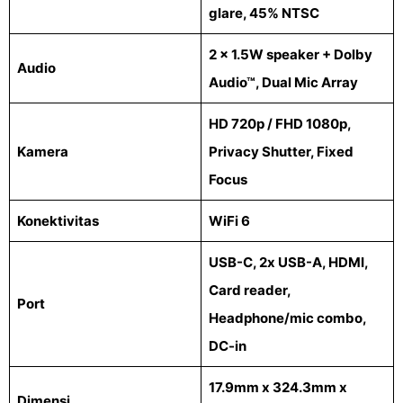
glare, 45% NTSC
2 x 1.5W speaker + Dolby
Audio
Audio™, Dual Mic Array
HD 720p / FHD 1080p,
Kamera
Privacy Shutter, Fixed
Focus
Konektivitas
WiFi 6
USB-C, 2x USB-A, HDMI,
Card reader,
Port
Headphone/mic combo,
DC-in
17.9mm x 324.3mm x
Dimensi