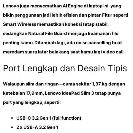
Lenovo juga menyematkan
AI Engine
di laptop ini, yang
bikin penggunaan jadi lebih efisien dan pintar. Fitur seperti
Smart Wireless
memastikan koneksi tetap stabil,
sedangkan
Natural File Guard
menjaga keamanan file
penting kamu. Ditambah lagi, ada
noise cancelling
buat
meredam suara latar belakang saat kamu lagi video call.
Port Lengkap dan Desain Tipis
Walaupun slim dan ringan—cuma sekitar
1,37 kg
dengan
ketebalan
17,9mm
, Lenovo IdeaPad Slim 3 tetap punya
port yang lengkap, seperti:
USB-C 3.2 Gen 1 (full function)
2 x USB-A 3.2 Gen 1