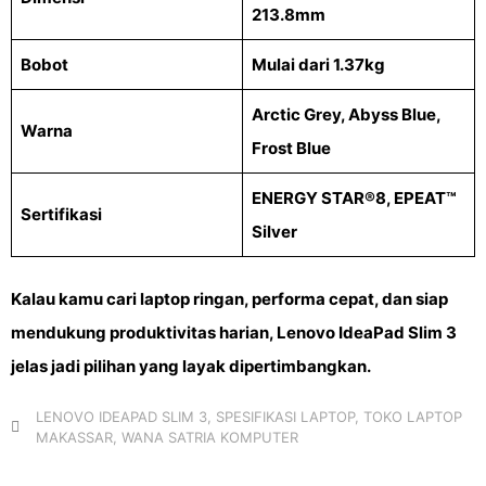
213.8mm
Bobot
Mulai dari 1.37kg
Arctic Grey, Abyss Blue,
Warna
Frost Blue
ENERGY STAR®8, EPEAT™
Sertifikasi
Silver
Kalau kamu cari laptop ringan, performa cepat, dan siap
mendukung produktivitas harian,
Lenovo IdeaPad Slim 3
jelas jadi pilihan yang layak dipertimbangkan.
LENOVO IDEAPAD SLIM 3
,
SPESIFIKASI LAPTOP
,
TOKO LAPTOP
MAKASSAR
,
WANA SATRIA KOMPUTER