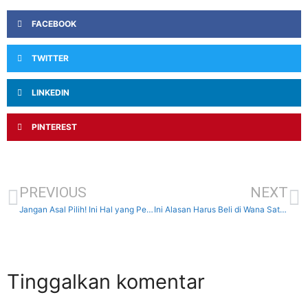
FACEBOOK
TWITTER
LINKEDIN
PINTEREST
PREVIOUS
NEXT
Jangan Asal Pilih! Ini Hal yang Perlu Diperhatikan Sebelum Pasang CCTV
Ini Alasan Harus Beli di Wana Satria Komputer? Toko Laptop Makassar yang Terpercaya
Tinggalkan komentar