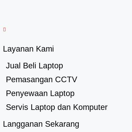
Layanan Kami
Jual Beli Laptop
Pemasangan CCTV
Penyewaan Laptop
Servis Laptop dan Komputer
Langganan Sekarang