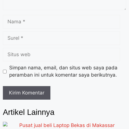
Simpan nama, email, dan situs web saya pada
peramban ini untuk komentar saya berikutnya.
Artikel Lainnya