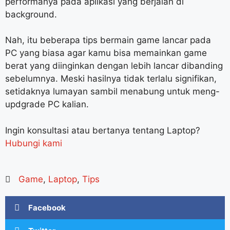
performanya pada aplikasi yang berjalan di
background.
Nah, itu beberapa tips bermain game lancar pada
PC yang biasa agar kamu bisa memainkan game
berat yang diinginkan dengan lebih lancar dibanding
sebelumnya. Meski hasilnya tidak terlalu signifikan,
setidaknya lumayan sambil menabung untuk meng-
updgrade PC kalian.
Ingin konsultasi atau bertanya tentang Laptop?
Hubungi kami
Game
,
Laptop
,
Tips
Facebook