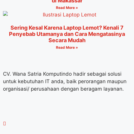
di Makassar
Read More »
Sering Kesal Karena Laptop Lemot? Kenali 7
Penyebab Utamanya dan Cara Mengatasinya
Secara Mudah
Read More »
CV. Wana Satria Komputindo hadir sebagai solusi
untuk kebutuhan IT anda, baik perorangan maupun
organisasi/ perusahaan dengan beragam layanan.